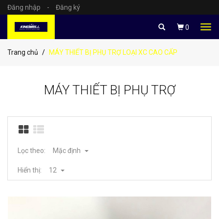
Đăng nhập
-
Đăng ký
Tog
0
navi
Trang chủ
MÁY THIẾT BỊ PHỤ TRỢ LOẠI XC CAO CẤP
MÁY THIẾT BỊ PHỤ TRỢ
Lọc theo:
Mặc định
Hiển thị:
12