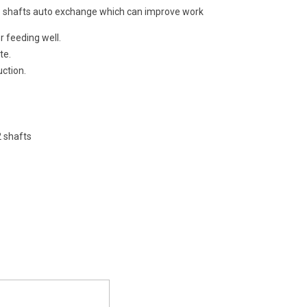
wo shafts auto exchange which can improve work
r feeding well.
te.
ction.
 shafts