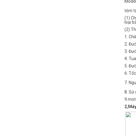
Mode
tóm t
(1) Ch
loại 
(2) Th
1. Chi
2. Đườ
3. Đườ
4. Tua
5. Đư
6. Tốc
7. Ng
8. Sử
9.mot
2,Máy