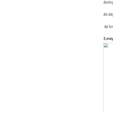
đường
độ dà
áp lực
3,máy