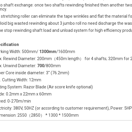
to shaft exchange: once two shafts rewinding finished then another t
ency.
 stretching roller can eliminate the tape wrinkles and flat the material fo
loid big wasted rewinding about 3 jumbo roll no need discharge the was
e stop rewinding shaft load and unload system for high efficiency produ
cification
rking Width: 500mm/
1300mm
/1600mm
x. Rewind Diameter: 200mm（450m length） for 4 shafts; 320mm for 2
x. Unwind Diameter:
700
/800mm
er Core inside diameter: 3'' (76.2mm)
n. Cutting Width: 12mm
tting System: Razor Blade (Air score knife optional)
ade: 0.2mm x 22mm x 60mm
eed: 0-270m/min
ctricity: 380V, 50HZ (or according to customer requirement), Power: 5HP
imension: 2550（2850） * 1300 * 1500mm