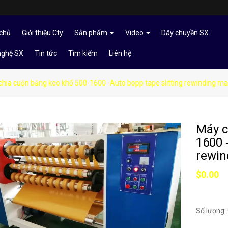
chủ
Giới thiệu Cty
Sản phẩm
Video
Dây chuyền SX
nghệ SX
Tin tức
Tìm kiếm
Liên hệ
chia cuộn băng keo khổ 500-1600 -Auto bopp tape slitting rewinding m
Máy c
1600 
rewin
$0.00
Số lượng: