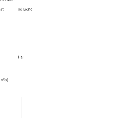
uật
số lượng
Hai
 cấp)