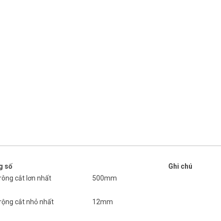
g số
Ghi chú
rông cắt lơn nhất
500mm
rộng cắt nhỏ nhất
12mm