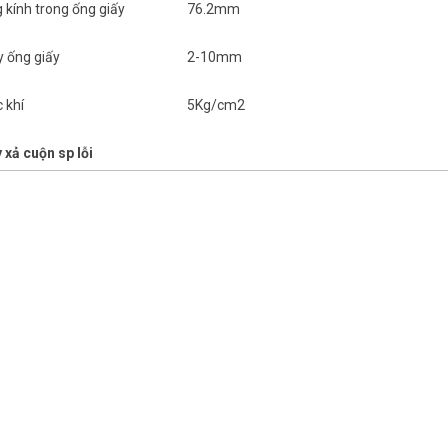
 kính trong ống giấy
76.2mm
y ống giấy
2-10mm
 khí
5Kg/cm2
 xả cuộn sp lỗi