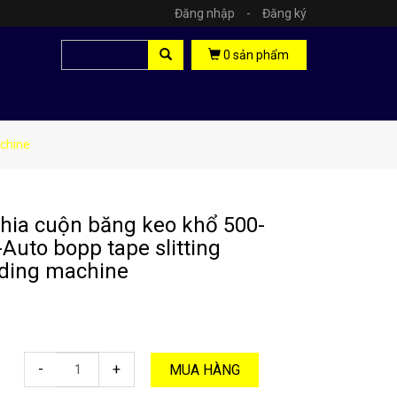
Đăng nhập
-
Đăng ký
0
sản phẩm
achine
hia cuộn băng keo khổ 500-
-Auto bopp tape slitting
ding machine
-
+
MUA HÀNG