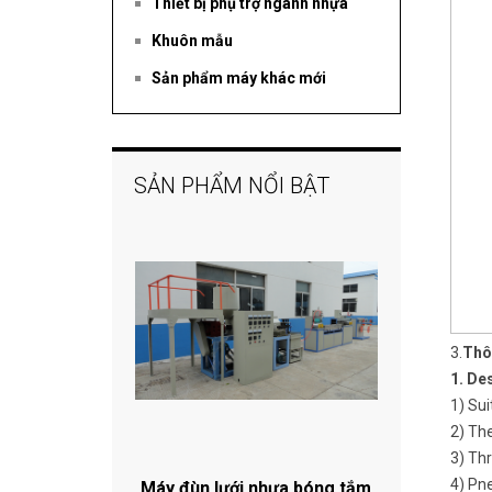
Thiết bị phụ trợ ngành nhựa
Khuôn mẫu
Sản phẩm máy khác mới
SẢN PHẨM NỔI BẬT
3.
Thô
1. De
1) Sui
2) The
3) Thr
4) Pn
Máy đùn lưới nhựa bóng tắm