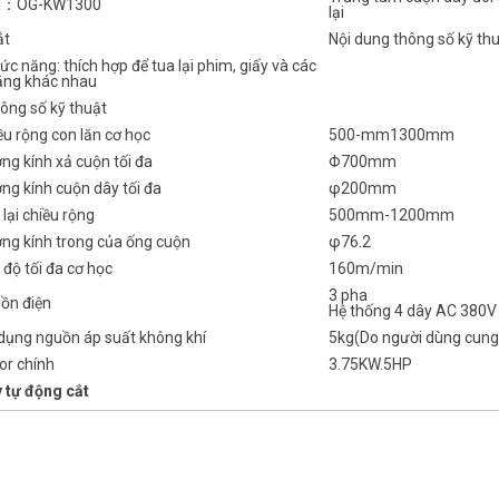
l：OG-KW1300
lại
ắt
Nội dung thông số kỹ th
ức năng: thích hợp để tua lại phim, giấy và các
băng khác nhau
ông số kỹ thuật
ều rộng con lăn cơ học
500-mm1300mm
ng kính xả cuộn tối đa
Φ700mm
ng kính cuộn dây tối đa
φ200mm
 lại chiều rộng
500mm-1200mm
ờng kính trong của ống cuộn
φ76.2
 độ tối đa cơ học
160m/min
3 pha
uồn điện
Hệ thống 4 dây AC 380V
 dụng nguồn áp suất không khí
5kg(Do người dùng cung
or chính
3.75KW.5HP
 tự động cắt