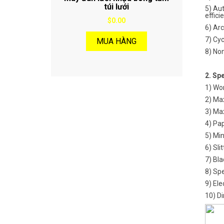
túi lưới
5) Au
effici
$0.00
6) Arc
7) Cyc
MUA HÀNG
8) Non
2. Spe
1) Wo
2) Ma
3) Ma
4) Pap
5) Mi
6) Sli
7) Bl
8) Sp
9) Ele
10) D