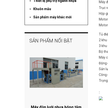
Thiết bị phụ trợ ngành nhựa
Máy đ
Trục v
Khuôn mẫu
Hộp g
Sản phẩm máy khác mới
Motor
Motor
Tủ đi
SẢN PHẨM NỔI BẬT
2 khu
3 khu
Bộ th
Máy c
Động c
Sản l
Công 
Trọng
:
​
Máy đùn lưới nhựa bóng tắm