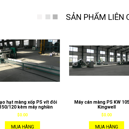
SẢN PHẨM LIÊN
ạo hạt màng xốp PS vít đôi
Máy cán màng PS KW 10
50/120 kèm máy nghiền
Kingwell
$0.00
$0.00
MUA HÀNG
MUA HÀNG