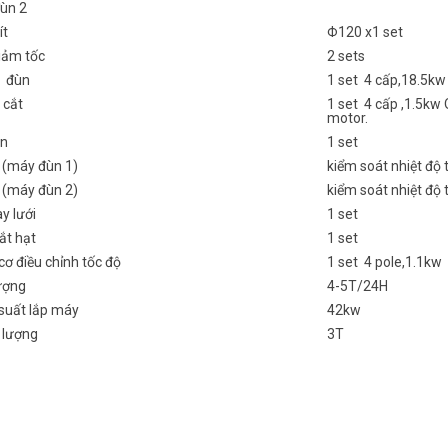
ùn 2
ít
Φ120 x1 set
iảm tốc
2 sets
 đùn
1 set 4 cấp,18.5kw
 cắt
1 set 4 cấp ,1.5kw
motor.
ện
1 set
 (máy đùn 1)
kiểm soát nhiệt độ 
 (máy đùn 2)
kiểm soát nhiệt độ 
ay lưới
1 set
ắt hạt
1 set
ơ điều chỉnh tốc độ
1 set 4 pole,1.1kw
ượng
4-5T/24H
suất lắp máy
42kw
 lượng
3T