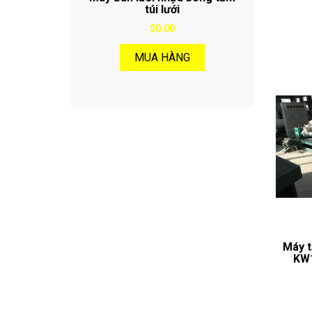
túi lưới
$0.00
MUA HÀNG
Máy t
KW1