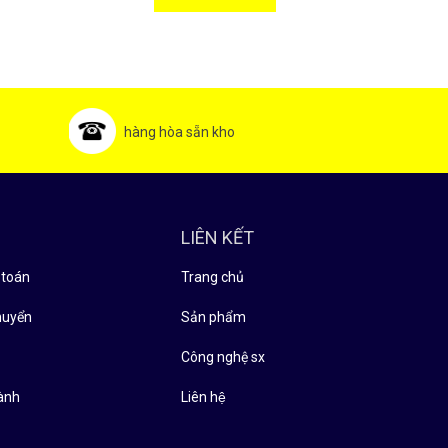
hàng hòa sẵn kho
LIÊN KẾT
 toán
Trang chủ
huyển
Sản phẩm
̉
Công nghệ sx
ành
Liên hệ