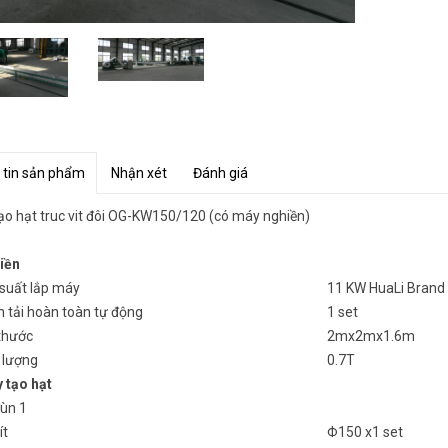
 tin sản phẩm
Nhận xét
Đánh giá
ạo hạt truc vit đôi OG-KW150/120 (có máy nghiền)
iền
 suất lắp máy
11 KW HuaLi Brand
n tải hoàn toàn tự động
1 set
 thước
2mx2mx1.6m
 lượng
0.7T
 tạo hạt
ùn 1
ít
Φ150 x1 set