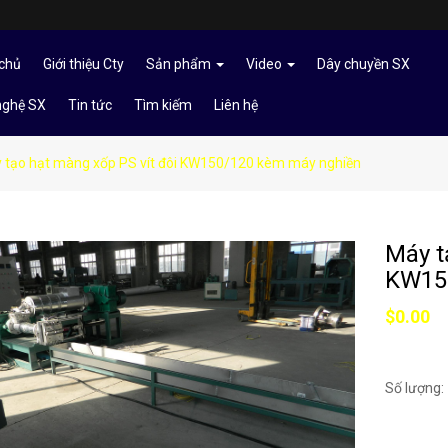
chủ
Giới thiệu Cty
Sản phẩm
Video
Dây chuyền SX
nghệ SX
Tin tức
Tìm kiếm
Liên hệ
 tạo hạt màng xốp PS vít đôi KW150/120 kèm máy nghiền
Máy t
KW15
$0.00
Số lượng: