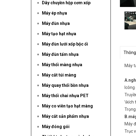
Dây chuyền hộp cơm xốp
Máy ép nhựa
Máy đùn nhựa
Máy tạo hạt nhựa
Máy đùn lưới xốp bộc ổi
Thông
Máy đùn tấm nhựa
Máy thổi màng nhựa
Máy t
Máy cắt túi màng
A
.
ngh
Máy quay thổi bồn nhựa
Icông
Truyề
Máy thổi chai nhựa PET
\kích
Máy co viên tạo hạt màng
Trọng
Máy cắt sản phẩm nhựa
B
.
máy
Máy đ
Máy đóng gói
Trục v