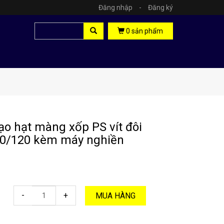
Đăng nhập
-
Đăng ký
0
sản phẩm
ạo hạt màng xốp PS vít đôi
0/120 kèm máy nghiền
-
+
MUA HÀNG