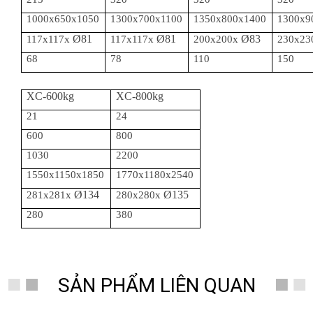
1000x650x1050
1300x700x1100
1350x800x1400
1300x9
Ø81
Ø81
Ø83
117x117x
117x117x
200x200x
230x23
68
78
110
150
XC-600kg
XC-800kg
21
24
600
800
1030
2200
1550x1150x1850
1770x1180x2540
Ø134
Ø135
281x281x
280x280x
280
380
SẢN PHẨM LIÊN QUAN