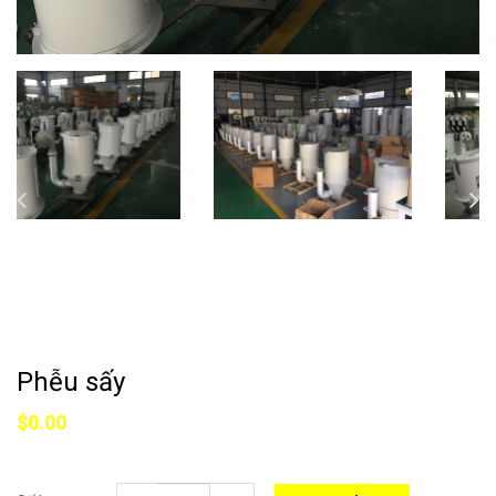
Phễu sấy
$0.00