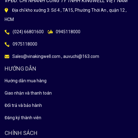
VPĐD: CHI NHÁNH CÔNG TY TNHH KINGWELL VIỆT NAM
Địa chỉ kho xưởng 3: Số 4 , TA15, Phường Thới An , quận 12 ,
HCM
(024) 66801600
0945118000
0975118000
Sales@vinakingwell.com , auvuchi@163.com
HƯỚNG DẪN
Hướng dẫn mua hàng
Giao nhận và thanh toán
Đổi trả và bảo hành
Đăng ký thành viên
CHÍNH SÁCH