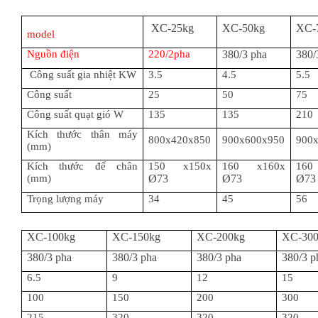
XC-25kg
XC-50kg
XC-
model
Nguồn điện
220/2pha
380/3 pha
380/
Công suất gia nhiệt KW
3.5
4.5
5.5
Công suất
25
50
75
Công suất quạt gió W
135
135
210
Kích thước thân máy
800x420x850
900x600x950
900
(mm)
Kích thước đế chân
150 x150x
160 x160x
16
(mm)
Ø73
Ø73
Ø73
Trọng lượng máy
34
45
56
XC-100kg
XC-150kg
XC-200kg
XC-30
380/3 pha
380/3 pha
380/3 pha
380/3 p
6.5
9
12
15
100
150
200
300
215
320
320
320