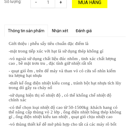
Số lượng:
-
+
MUA HÀNG
Thông tin sản phẩm
Nhận xét
Đánh giá
Giới thiệu : phễu sấy tiêu chuẩn đặc điểm là
-mặt trong tiếp xúc với hạt là sử dụng thép không gỉ
-vỏ ngoài sử dụng chất liệu đúc nhôm , tinh xác chất lượng
cao , bề mặt trơn tru , đặc tính giữ nhiệt rất tốt
- quạt gió êm , trên đế máy và than vỏ có cửa sổ nhìn kiểm
tra lượng hạt nhựa
-thiết kế ống điện nhiệt kiểu cong , tránh bột hạt nhựa tích lũy
trong đó gây ra cháy nổ
-sử dụng hiện thị số nhiệt độ , có thể khống chế nhiệt độ
chính xác
-có thể chọn loại nhiệt độ cao từ 50-1500kg :khách hang có
thể nâng cấp thùng vỏ 2 lớp , ống điện nhiệt bằng thép không
gỉ , ống điện nhiệt kiểu tan nhiệt , quạt gió chịu nhiệt cao
-vỏ thùng thiết kế dễ mở phù hợp cho tất cả các máy rô bốt